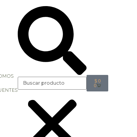
SOMOS
$
0
0
UENTES