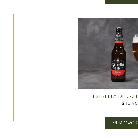
ESTRELLA DE GALI
$
10.4
VER OPCI