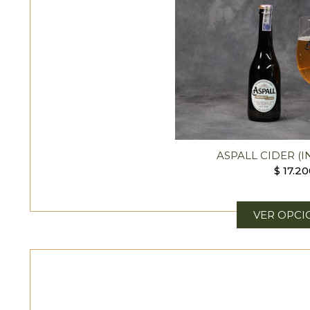
ASPALL CIDER (
$
17.20
VER OPCI