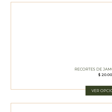
RECORTES DE JA
$
20.0
VER OPCI