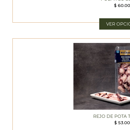
$
60.0
VER OPCI
REJO DE POTA
$
53.0