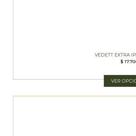
VEDETT EXTRA IP
$
17.70
VER OPCI