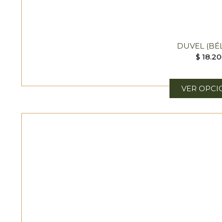
DUVEL (BÉ
$
18.2
VER OPCI