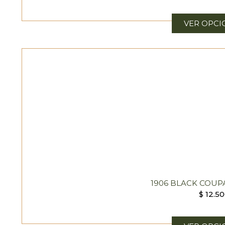
VER OPCI
1906 BLACK COUP
$
12.50