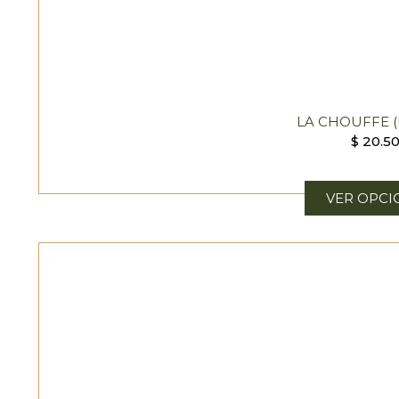
LA CHOUFFE (
$
20.5
VER OPCI