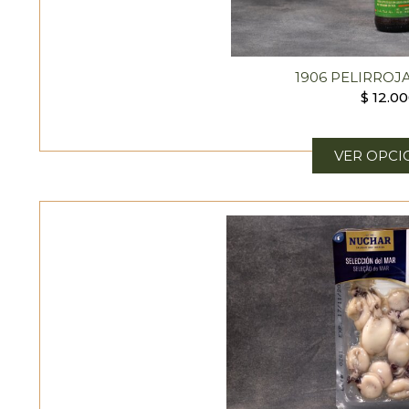
1906 PELIRROJ
$
12.0
VER OPCI