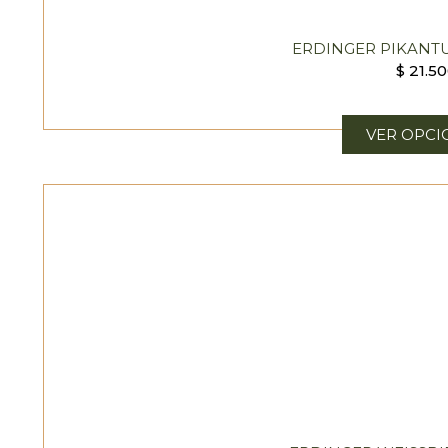
ERDINGER PIKANTU
$
21.50
VER OPCI