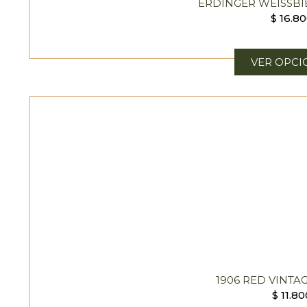
ERDINGER WEISSBI
$
16.8
VER OPCI
1906 RED VINTA
$
11.80