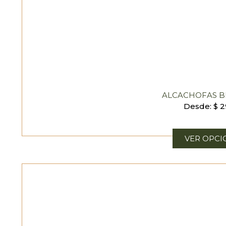
ALCACHOFAS B
Desde:
$
2
VER OPCI