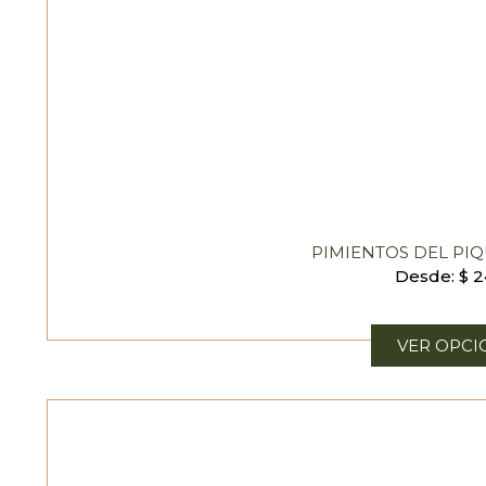
PIMIENTOS DEL PI
Desde:
$
2
VER OPCI