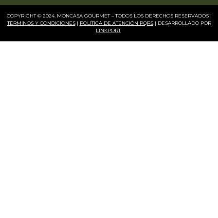
COPYRIGHT © 2024. MONCASA GOURMET – TODOS LOS DERECHOS RESERVADOS |
TÉRMINOS Y CONDICIONES
|
POLÍTICA DE ATENCIÓN PQRS
| DESARROLLADO POR
LINKPORT