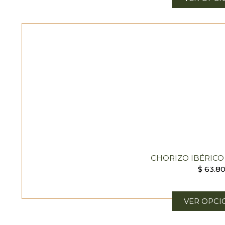
CHORIZO IBÉRIC
$
63.8
VER OPCI