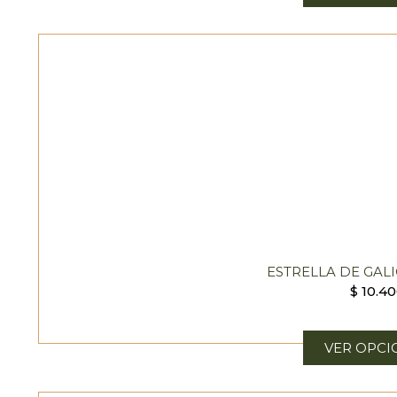
ESTRELLA DE GALI
$
10.4
VER OPCI