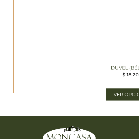
DUVEL (BÉ
$
18.2
VER OPCI