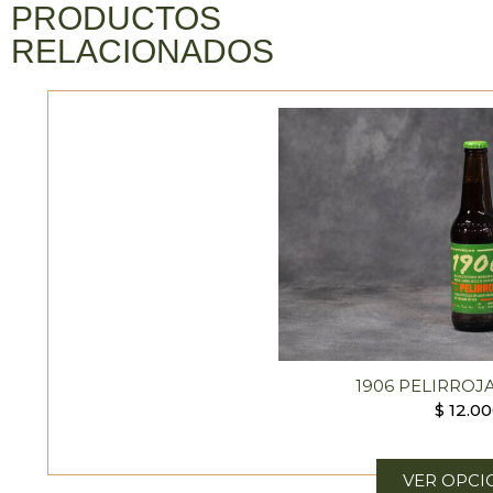
PRODUCTOS
RELACIONADOS
1906 PELIRROJ
$
12.0
VER OPCI