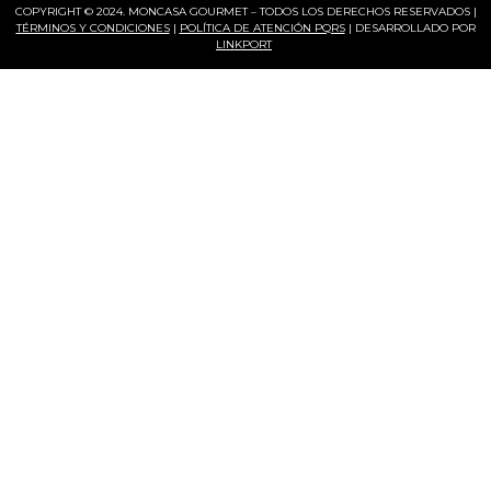
COPYRIGHT © 2024. MONCASA GOURMET – TODOS LOS DERECHOS RESERVADOS |
TÉRMINOS Y CONDICIONES
|
POLÍTICA DE ATENCIÓN PQRS
| DESARROLLADO POR
LINKPORT