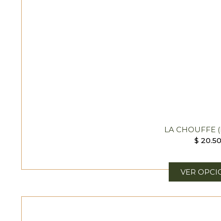
LA CHOUFFE (
$
20.5
VER OPCI