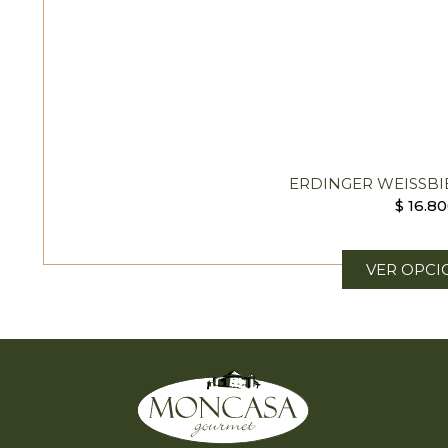
ERDINGER WEISSBI
$
16.8
VER OPCI