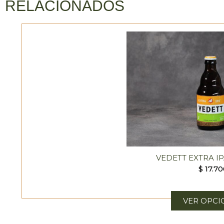
RELACIONADOS
VEDETT EXTRA IP
$
17.70
VER OPCI