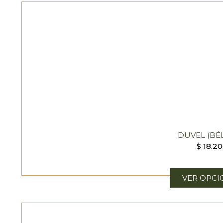
DUVEL (BÉ
$
18.2
VER OPCI