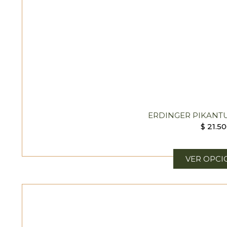
ERDINGER PIKANTU
$
21.50
VER OPCI