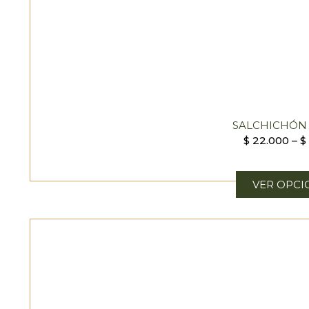
SALCHICHÓN 
$
22.000
–
$
VER OPCI