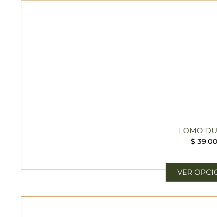
LOMO D
$
39.0
VER OPCI