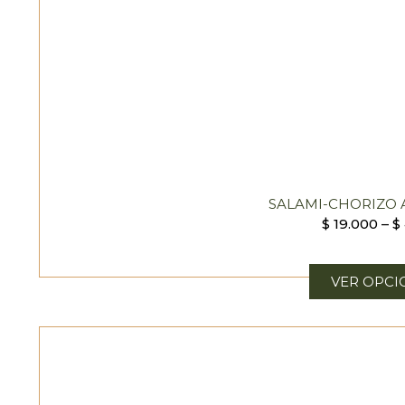
SALAMI-CHORIZO 
$
19.000
–
$
VER OPCI