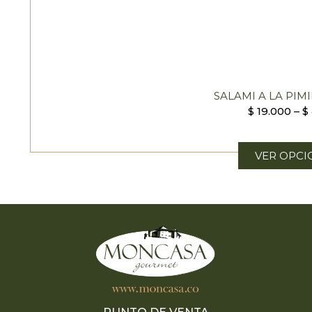
SALAMI A LA PIM
$
19.000
–
$
VER OPCI