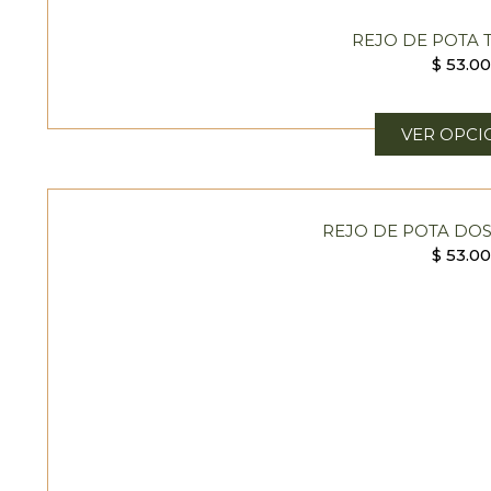
REJO DE POTA
$
53.0
VER OPCI
REJO DE POTA DO
$
53.0