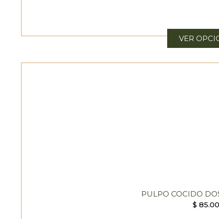
VER OPCI
PULPO COCIDO DO
$
85.0