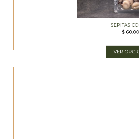
SEPITAS C
$
60.0
VER OPCI