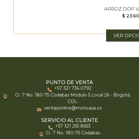
ARROZ DOP V
$
23.6
VER OPCI
PUNTO DE VENTA
+57 321 736 0792
Cr. 7 No. 180-75 Codabas Módulo 5 Local 26 - Bogotá,
COL.
ventasonline@moncasa.co
SERVICIO AL CLIENTE
+57 321 255 8653
Cr. 7 No. 180-75 Codabas