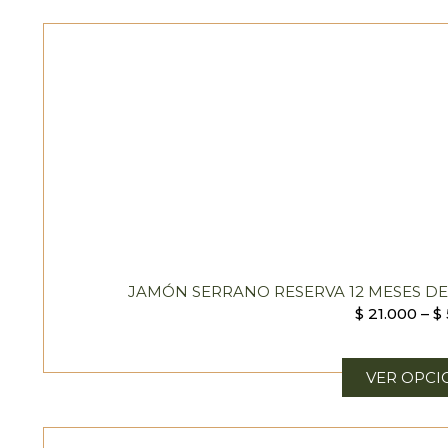
JAMÓN SERRANO RESERVA 12 MESES D
$
21.000
–
$
VER OPCI