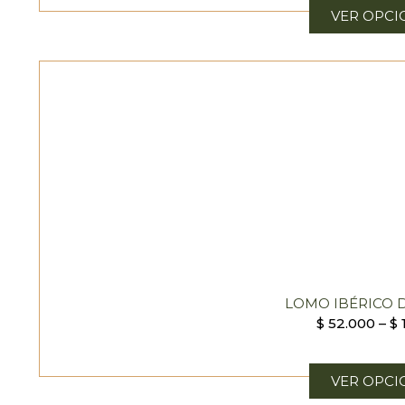
VER OPCI
LOMO IBÉRICO 
$
52.000
–
$
VER OPCI