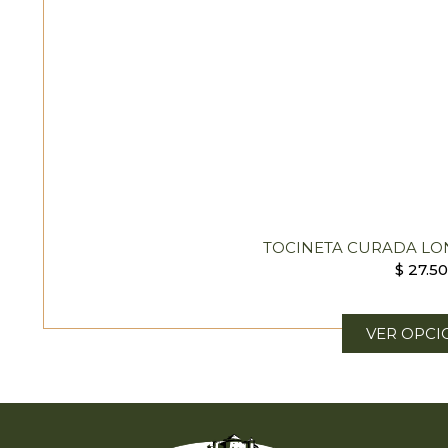
TOCINETA CURADA LO
$
27.5
VER OPCI