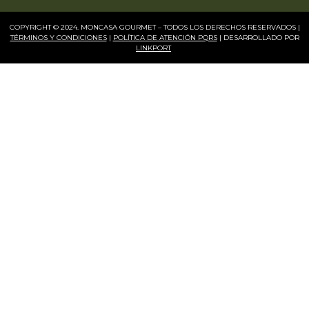
COPYRIGHT © 2024. MONCASA GOURMET – TODOS LOS DERECHOS RESERVADOS |
TÉRMINOS Y CONDICIONES
|
POLÍTICA DE ATENCIÓN PQRS
| DESARROLLADO POR
LINKPORT