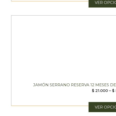
VER OPCI
JAMÓN SERRANO RESERVA 12 MESES D
$
21.000
–
$
VER OPCI