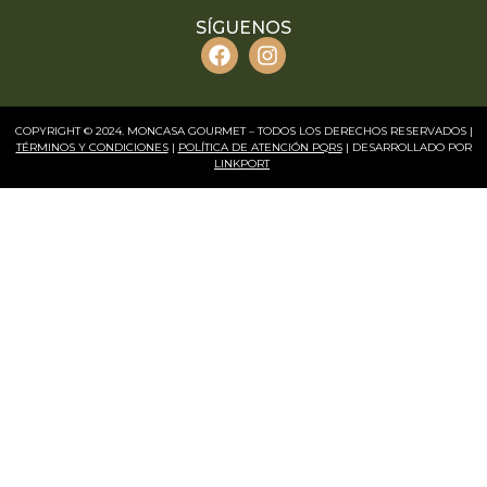
SÍGUENOS
COPYRIGHT © 2024. MONCASA GOURMET – TODOS LOS DERECHOS RESERVADOS |
TÉRMINOS Y CONDICIONES
|
POLÍTICA DE ATENCIÓN PQRS
| DESARROLLADO POR
LINKPORT