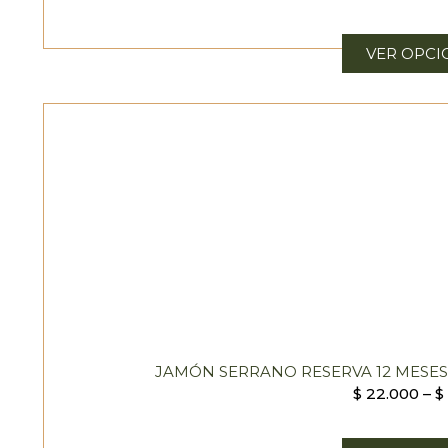
VER OPCI
JAMÓN SERRANO RESERVA 12 MESE
$
22.000
–
$