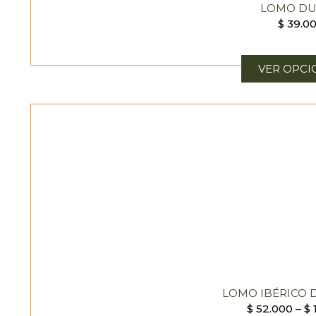
LOMO D
$
39.0
VER OPCI
LOMO IBÉRICO 
$
52.000
–
$