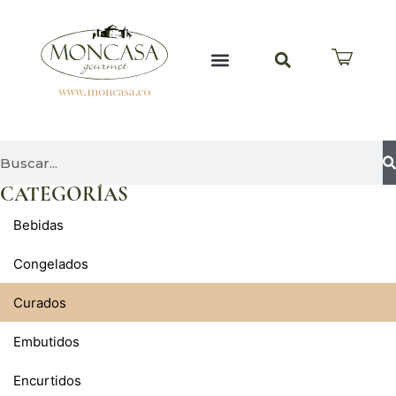
TABLAS Y ANCHETAS
QUIÉNES SOMOS
PREGUNTAS FRECUENTES
CATEGORÍAS
Bebidas
Congelados
Curados
Embutidos
Encurtidos